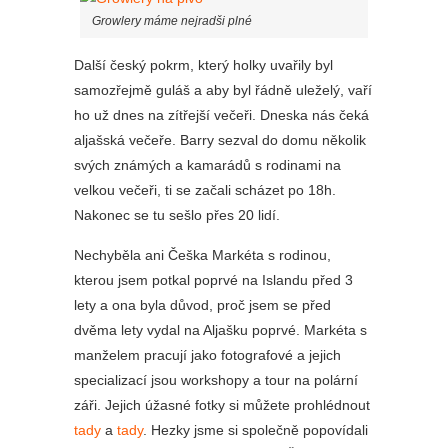
Growlery máme nejradši plné
Další český pokrm, který holky uvařily byl
samozřejmě guláš a aby byl řádně uleželý, vaří
ho už dnes na zítřejší večeři. Dneska nás čeká
aljašská večeře. Barry sezval do domu několik
svých známých a kamarádů s rodinami na
velkou večeři, ti se začali scházet po 18h.
Nakonec se tu sešlo přes 20 lidí.
Nechyběla ani Češka Markéta s rodinou,
kterou jsem potkal poprvé na Islandu před 3
lety a ona byla důvod, proč jsem se před
dvěma lety vydal na Aljašku poprvé. Markéta s
manželem pracují jako fotografové a jejich
specializací jsou workshopy a tour na polární
záři. Jejich úžasné fotky si můžete prohlédnout
tady
a
tady
. Hezky jsme si společně popovídali