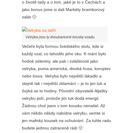
o životě tady a o tom, jaké je to v Čechách a
jako bonus jsme si dali Markéty bramborový
salát 🙂
Velryba jsou ty dvoubarevné kousky vzadu.
Večeře byla formou švédského stolu, kde si
každý vzal, co lahodilo jeho oku. K mání bylo
hodně zeleniny, ale pak i zvláštnosti jako
velryba, puma americká, divoká husa, koroptev
nebo losos. Velryba bylo největší lákadlo a
stejně tak i největší zklamání – je to jen tuk a
žvýká se to hodiny. Původní obyvatelé Aljašky
velrybu jedí, protože jim tuk dodá energii.
Žádnou chuť jsem v tom kousku nenašel. Až
vám někdo někdy nabídne velrybu, vemte si
jen malinký kousek na ochutnání. Za tuhle radu
budete jednou zatraceně rádi 🙂