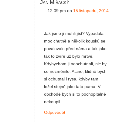
Jan Miřacký
12:09 pm
on
15 listopadu, 2014
Jak jsme ji mohli jíst? Vypadala
moc chutně a několik kousků se
povalovalo před náma a tak jako
tak to zvíře už bylo mrtvé.
Kdybychom ji neochutnali, nic by
se nezměnilo. A ano, klidně bych
si ochutnal i rysa, kdyby tam
ležel stejně jako tato puma. V
obchodě bych si to pochopitelně
nekoupil.
Odpovědět