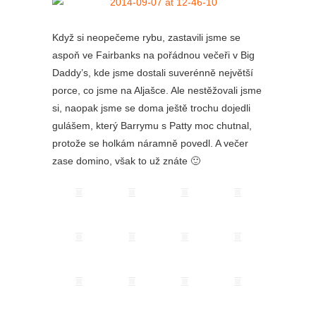
Když si neopečeme rybu, zastavili jsme se
aspoň ve Fairbanks na pořádnou večeři v Big
Daddy’s, kde jsme dostali suverénně největší
porce, co jsme na Aljašce. Ale nestěžovali jsme
si, naopak jsme se doma ještě trochu dojedli
gulášem, který Barrymu s Patty moc chutnal,
protože se holkám náramně povedl. A večer
zase domino, však to už znáte 🙂