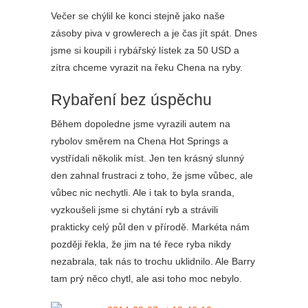
Večer se chýlil ke konci stejně jako naše
zásoby piva v growlerech a je čas jít spát. Dnes
jsme si koupili i rybářský lístek za 50 USD a
zítra chceme vyrazit na řeku Chena na ryby.
Rybaření bez úspěchu
Během dopoledne jsme vyrazili autem na
rybolov směrem na Chena Hot Springs a
vystřídali několik míst. Jen ten krásný slunný
den zahnal frustraci z toho, že jsme vůbec, ale
vůbec nic nechytli. Ale i tak to byla sranda,
vyzkoušeli jsme si chytání ryb a strávili
prakticky celý půl den v přírodě. Markéta nám
později řekla, že jim na té řece ryba nikdy
nezabrala, tak nás to trochu uklidnilo. Ale Barry
tam prý něco chytl, ale asi toho moc nebylo.