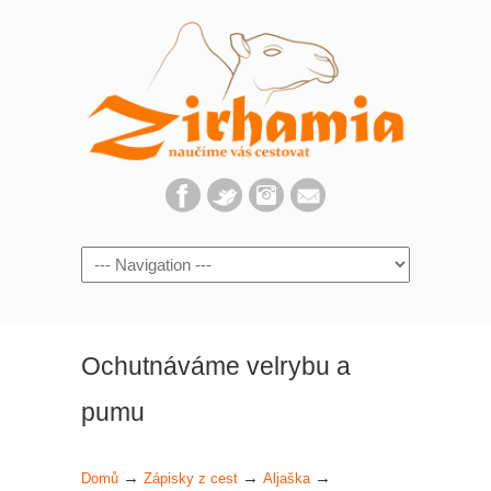
Navigation
Ochutnáváme velrybu a
pumu
→
→
→
Domů
Zápisky z cest
Aljaška