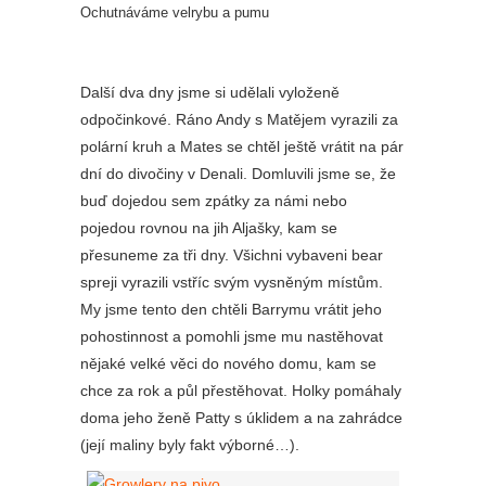
Ochutnáváme velrybu a pumu
Další dva dny jsme si udělali vyloženě
odpočinkové. Ráno Andy s Matějem vyrazili za
polární kruh a Mates se chtěl ještě vrátit na pár
dní do divočiny v Denali. Domluvili jsme se, že
buď dojedou sem zpátky za námi nebo
pojedou rovnou na jih Aljašky, kam se
přesuneme za tři dny. Všichni vybaveni bear
spreji vyrazili vstříc svým vysněným místům.
My jsme tento den chtěli Barrymu vrátit jeho
pohostinnost a pomohli jsme mu nastěhovat
nějaké velké věci do nového domu, kam se
chce za rok a půl přestěhovat. Holky pomáhaly
doma jeho ženě Patty s úklidem a na zahrádce
(její maliny byly fakt výborné…).