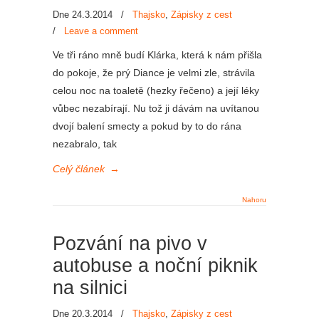
Dne 24.3.2014
/
Thajsko
,
Zápisky z cest
/
Leave a comment
Ve tři ráno mně budí Klárka, která k nám přišla
do pokoje, že prý Diance je velmi zle, strávila
celou noc na toaletě (hezky řečeno) a její léky
vůbec nezabírají. Nu tož ji dávám na uvítanou
dvojí balení smecty a pokud by to do rána
nezabralo, tak
Celý článek
→
Nahoru
Pozvání na pivo v
autobuse a noční piknik
na silnici
Dne 20.3.2014
/
Thajsko
,
Zápisky z cest