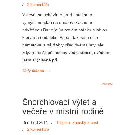
/
2 komentáře
V devět se scházíme před hotelem a
vymýšlíme plán na dnešek. Začneme
návštěvou Bar v jejím novém stánku s kávou,
který má nedaleko. Aspoň tak jsem si to
pamatoval z návštěvy před dvěma lety, ale
když jsme šli půl hodiny vedle silnice, uvědomil
jsem si (hlavně při
Celý článek
→
Nahoru
Šnorchlovací výlet a
večeře v místní rodině
Dne 17.3.2014
/
Thajsko
,
Zápisky z cest
/
2 komentáře