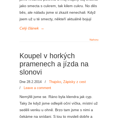
jako smecta s cukrem, tak kilem cukru. No děs
běs, ale náladu jsme si zkazit nenechali. Když
jsem už u té smecty, někteří aktuálně bojují
Celý článek
→
Nahoru
Koupel v horkých
pramenech a jízda na
slonovi
Dne 28.2.2014
/
Thajsko
,
Zápisky z cest
/
Leave a comment
Nemýlili jsme se. Ráno byla klendra jak cyp.
Taky že když jsme odlepili oční víčka, místní už
seděli venku u ohně. Brzo tam jsme s nimi a
čekáme na snídani. S tou to mysleli dobře a