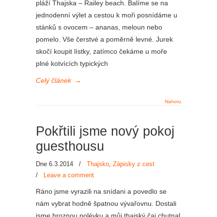
pláží Thajska – Railey beach. Balíme se na
jednodenní výlet a cestou k moři posnídáme u
stánků s ovocem – ananas, meloun nebo
pomelo. Vše čerstvé a poměrně levné. Jurek
skočí koupit lístky, zatímco čekáme u moře
plné kotvících typických
Celý článek
→
Nahoru
Pokřtili jsme nový pokoj
guesthousu
Dne 6.3.2014
/
Thajsko
,
Zápisky z cest
/
Leave a comment
Ráno jsme vyrazili na snídani a povedlo se
nám vybrat hodně špatnou vývařovnu. Dostali
jsme hroznou polévku a můj thajský čaj chutnal