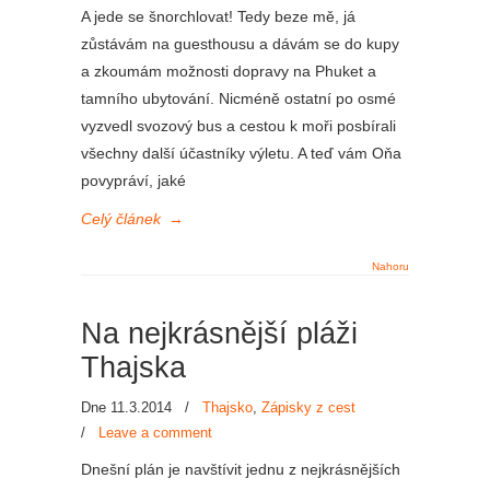
A jede se šnorchlovat! Tedy beze mě, já
zůstávám na guesthousu a dávám se do kupy
a zkoumám možnosti dopravy na Phuket a
tamního ubytování. Nicméně ostatní po osmé
vyzvedl svozový bus a cestou k moři posbírali
všechny další účastníky výletu. A teď vám Oňa
povypráví, jaké
Celý článek
→
Nahoru
Na nejkrásnější pláži
Thajska
Dne 11.3.2014
/
Thajsko
,
Zápisky z cest
/
Leave a comment
Dnešní plán je navštívit jednu z nejkrásnějších