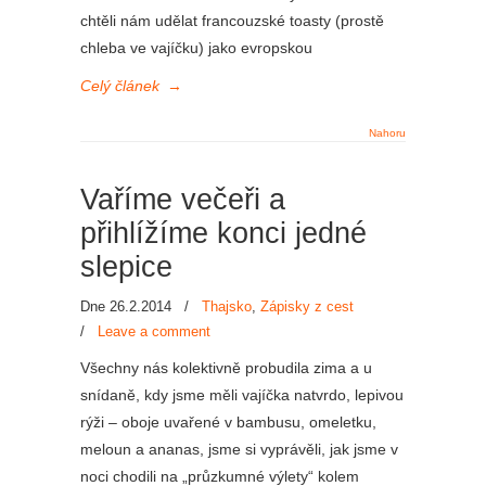
chtěli nám udělat francouzské toasty (prostě
chleba ve vajíčku) jako evropskou
Celý článek
→
Nahoru
Vaříme večeři a
přihlížíme konci jedné
slepice
Dne 26.2.2014
/
Thajsko
,
Zápisky z cest
/
Leave a comment
Všechny nás kolektivně probudila zima a u
snídaně, kdy jsme měli vajíčka natvrdo, lepivou
rýži – oboje uvařené v bambusu, omeletku,
meloun a ananas, jsme si vyprávěli, jak jsme v
noci chodili na „průzkumné výlety“ kolem