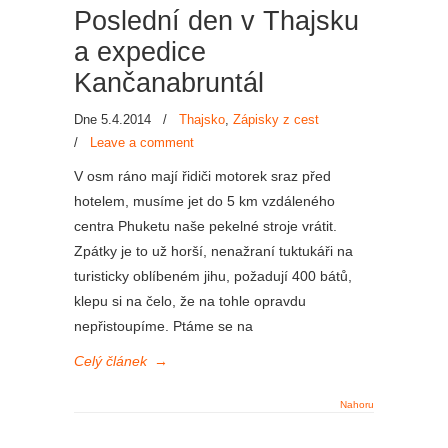
Poslední den v Thajsku
a expedice
Kančanabruntál
Dne 5.4.2014
/
Thajsko
,
Zápisky z cest
/
Leave a comment
V osm ráno mají řidiči motorek sraz před
hotelem, musíme jet do 5 km vzdáleného
centra Phuketu naše pekelné stroje vrátit.
Zpátky je to už horší, nenažraní tuktukáři na
turisticky oblíbeném jihu, požadují 400 bátů,
klepu si na čelo, že na tohle opravdu
nepřistoupíme. Ptáme se na
Celý článek
→
Nahoru