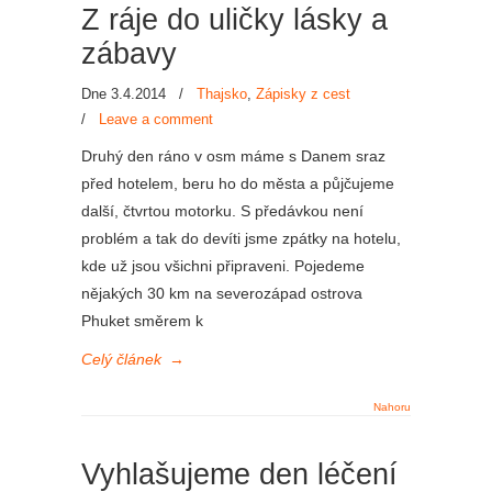
Z ráje do uličky lásky a
zábavy
Dne 3.4.2014
/
Thajsko
,
Zápisky z cest
/
Leave a comment
Druhý den ráno v osm máme s Danem sraz
před hotelem, beru ho do města a půjčujeme
další, čtvrtou motorku. S předávkou není
problém a tak do devíti jsme zpátky na hotelu,
kde už jsou všichni připraveni. Pojedeme
nějakých 30 km na severozápad ostrova
Phuket směrem k
Celý článek
→
Nahoru
Vyhlašujeme den léčení