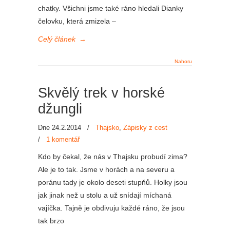
chatky. Všichni jsme také ráno hledali Dianky
čelovku, která zmizela –
Celý článek
→
Nahoru
Skvělý trek v horské
džungli
Dne 24.2.2014
/
Thajsko
,
Zápisky z cest
/
1 komentář
Kdo by čekal, že nás v Thajsku probudí zima?
Ale je to tak. Jsme v horách a na severu a
poránu tady je okolo deseti stupňů. Holky jsou
jak jinak než u stolu a už snídají míchaná
vajíčka. Tajně je obdivuju každé ráno, že jsou
tak brzo