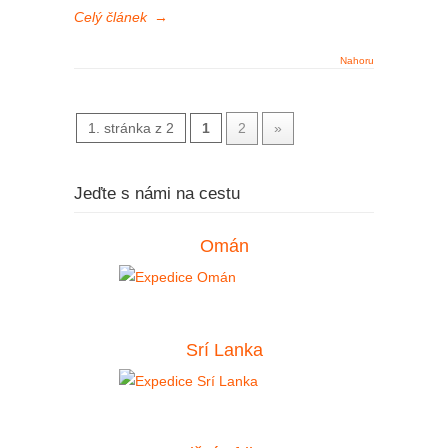
Celý článek
→
Nahoru
1. stránka z 2
1
2
»
Jeďte s námi na cestu
Omán
Srí Lanka