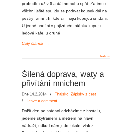
probudím už v 6 a dál nemohu spát. Zatímco
všichni ještě spí, jdu se podívat kousek dál na
pestrý ranní trh, kde si Thajci kupujou snídani.
U jedné paní si v pojízdném stánku kupuju
ledové kafe, u druhé
Celý článek
→
Nahoru
Šílená doprava, waty a
přivítání mnichem
Dne 14.2.2014
/
Thajsko
,
Zápisky z cest
/
Leave a comment
Další den po snídani odcházíme z hostelu,
jedeme skytrainem a metrem na hlavní
nádraží, odkud nám jede lokální vlak z