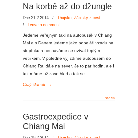
Na korbě až do džungle
Dne 21.2.2014
/
Thajsko
,
Zápisky z cest
/
Leave a comment
Jedeme veřejným taxi na autobusák v Chiang
Mai a s Danem jedeme jako popeláři vzadu na
stupínku a necháváme se ovívat teplým
větříkem. V poledne vyjíždíme autobusem do
Chiang Rai dále na sever. Je to pár hodin, ale i
tak máme už zase hlad a tak se
Celý článek
→
Nahoru
Gastroexpedice v
Chiang Mai
Dne 19.2.2014
/
Thajsko
,
Zápisky z cest