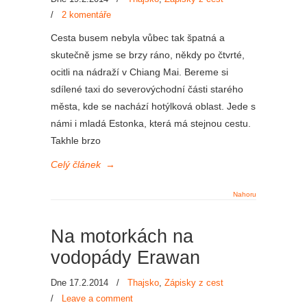
/
2 komentáře
Cesta busem nebyla vůbec tak špatná a
skutečně jsme se brzy ráno, někdy po čtvrté,
ocitli na nádraží v Chiang Mai. Bereme si
sdílené taxi do severovýchodní části starého
města, kde se nachází hotýlková oblast. Jede s
námi i mladá Estonka, která má stejnou cestu.
Takhle brzo
Celý článek
→
Nahoru
Na motorkách na
vodopády Erawan
Dne 17.2.2014
/
Thajsko
,
Zápisky z cest
/
Leave a comment