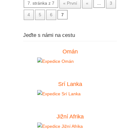
7. stránka z 7
« První
«
...
3
4
5
6
7
Jeďte s námi na cestu
Omán
Srí Lanka
Jižní Afrika