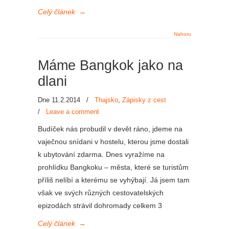
Celý článek
→
Nahoru
Máme Bangkok jako na
dlani
Dne 11.2.2014
/
Thajsko
,
Zápisky z cest
/
Leave a comment
Budíček nás probudil v devět ráno, jdeme na
vaječnou snídani v hostelu, kterou jsme dostali
k ubytování zdarma. Dnes vyražíme na
prohlídku Bangkoku – města, které se turistům
příliš nelíbí a kterému se vyhýbají. Já jsem tam
však ve svých různých cestovatelských
epizodách strávil dohromady celkem 3
Celý článek
→