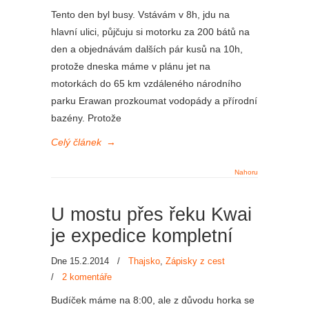
Tento den byl busy. Vstávám v 8h, jdu na
hlavní ulici, půjčuju si motorku za 200 bátů na
den a objednávám dalších pár kusů na 10h,
protože dneska máme v plánu jet na
motorkách do 65 km vzdáleného národního
parku Erawan prozkoumat vodopády a přírodní
bazény. Protože
Celý článek
→
Nahoru
U mostu přes řeku Kwai
je expedice kompletní
Dne 15.2.2014
/
Thajsko
,
Zápisky z cest
/
2 komentáře
Budíček máme na 8:00, ale z důvodu horka se