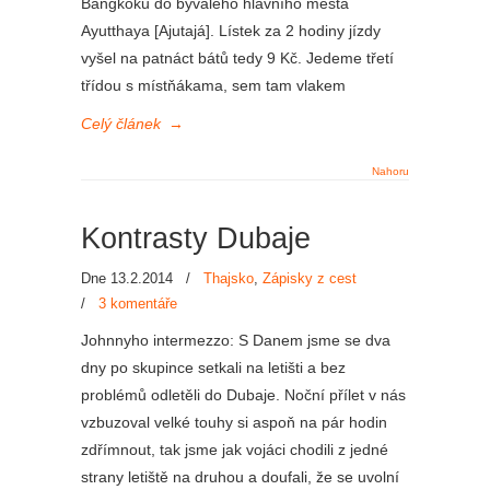
Bangkoku do bývalého hlavního města
Ayutthaya [Ajutajá]. Lístek za 2 hodiny jízdy
vyšel na patnáct bátů tedy 9 Kč. Jedeme třetí
třídou s místňákama, sem tam vlakem
Celý článek
→
Nahoru
Kontrasty Dubaje
Dne 13.2.2014
/
Thajsko
,
Zápisky z cest
/
3 komentáře
Johnnyho intermezzo: S Danem jsme se dva
dny po skupince setkali na letišti a bez
problémů odletěli do Dubaje. Noční přílet v nás
vzbuzoval velké touhy si aspoň na pár hodin
zdřímnout, tak jsme jak vojáci chodili z jedné
strany letiště na druhou a doufali, že se uvolní