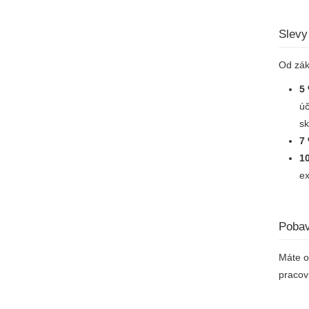
Slevy
Od zák
5
úč
sk
7
1
ex
Pobav
Máte o
pracov