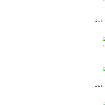
Další
Další