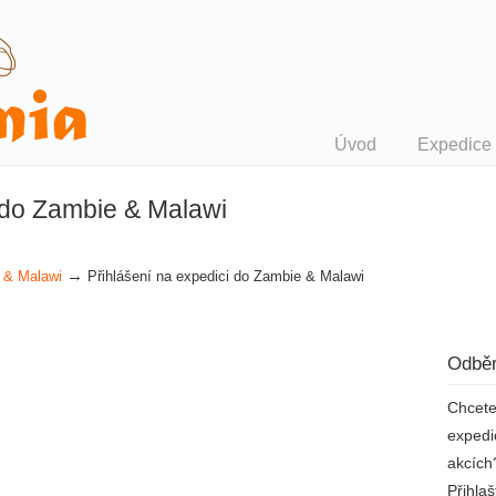
Úvod
Expedice
i do Zambie & Malawi
→
 & Malawi
Přihlášení na expedici do Zambie & Malawi
Odběr
Chcete
expedi
akcích
Přihla