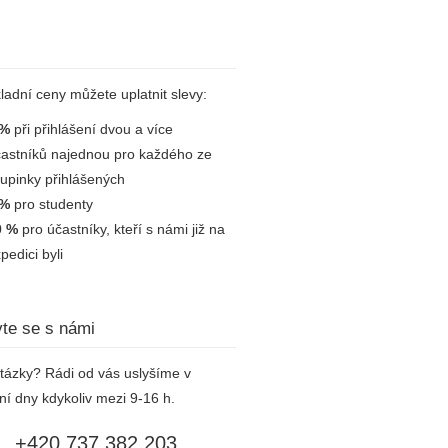
ladní ceny můžete uplatnit slevy:
 %
při přihlášení dvou a více
astníků najednou pro každého ze
upinky přihlášených
 %
pro studenty
0 %
pro účastníky, kteří s námi již na
pedici byli
te se s námi
tázky? Rádi od vás uslyšíme v
ní dny kdykoliv mezi 9-16 h.
+420 737 382 203