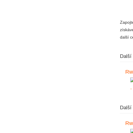
Zapojt
získáve
další c
Další
Rw
Další
Rw