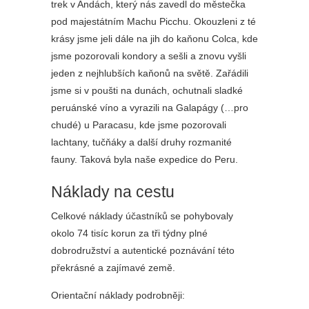
trek v Andách, který nás zavedl do městečka
pod majestátním Machu Picchu. Okouzleni z té
krásy jsme jeli dále na jih do kaňonu Colca, kde
jsme pozorovali kondory a sešli a znovu vyšli
jeden z nejhlubších kaňonů na světě. Zařádili
jsme si v poušti na dunách, ochutnali sladké
peruánské víno a vyrazili na Galapágy (…pro
chudé) u Paracasu, kde jsme pozorovali
lachtany, tučňáky a další druhy rozmanité
fauny. Taková byla naše expedice do Peru.
Náklady na cestu
Celkové náklady účastníků se pohybovaly
okolo 74 tisíc korun za tři týdny plné
dobrodružství a autentické poznávání této
překrásné a zajímavé země.
Orientační náklady podrobněji: