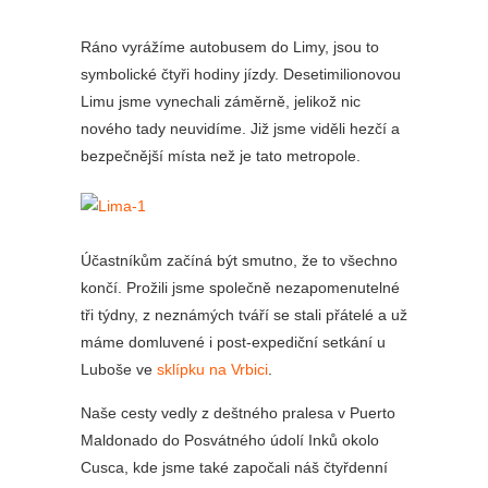
Ráno vyrážíme autobusem do Limy, jsou to
symbolické čtyři hodiny jízdy. Desetimilionovou
Limu jsme vynechali záměrně, jelikož nic
nového tady neuvidíme. Již jsme viděli hezčí a
bezpečnější místa než je tato metropole.
Účastníkům začíná být smutno, že to všechno
končí. Prožili jsme společně nezapomenutelné
tři týdny, z neznámých tváří se stali přátelé a už
máme domluvené i post-expediční setkání u
Luboše ve
sklípku na Vrbici
.
Naše cesty vedly z deštného pralesa v Puerto
Maldonado do Posvátného údolí Inků okolo
Cusca, kde jsme také započali náš čtyřdenní